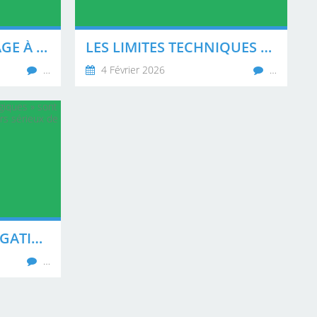
POURQUOI LE PASSAGE À L'ÉCHELLE INDUSTRIELLE DES EMBALLAGES DURABLES REPRÉSENTE UN DÉFI TECHNIQUE
LES LIMITES TECHNIQUES DES MATÉRIAUX BIODÉGRADABLES DONT PERSONNE NE PARLE
…
4 Février 2026
…
POURQUOI LES ALLÉGATIONS « ÉCOLOGIQUES » SONT PEU IMPORTANTES POUR LES ACHETEURS SÉRIEUX DE VAISSELLE
…