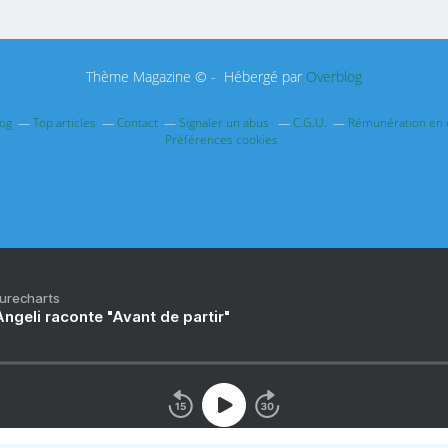
Thème Magazine © - Hébergé par
Overblog
log
Top articles
Contact
Signaler un abus
C.G.U.
Rémunération en d
Préférences cookies
Purecharts
ngeli raconte "Avant de partir"