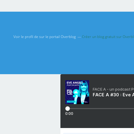
Voir le profil de
sur le portail Overblog
Créer un blog gratuit sur Overb
FACE A - un podcast 
FACE A #30 : Eve A
0:00